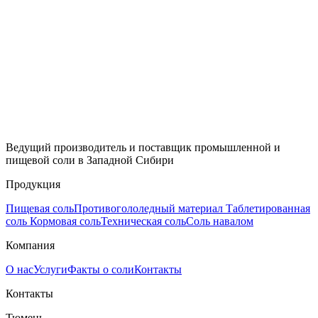
Ведущий производитель и поставщик промышленной и
пищевой соли в Западной Сибири
Продукция
Пищевая соль
Противогололедный материал
Таблетированная
соль
Кормовая соль
Техническая соль
Соль навалом
Компания
О нас
Услуги
Факты о соли
Контакты
Контакты
Тюмень