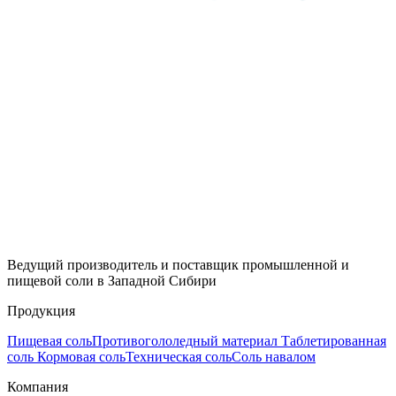
Ведущий производитель и поставщик промышленной и
пищевой соли в Западной Сибири
Продукция
Пищевая соль
Противогололедный материал
Таблетированная
соль
Кормовая соль
Техническая соль
Соль навалом
Компания